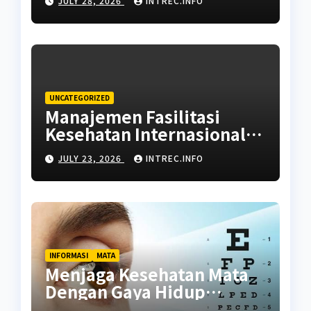
JULY 28, 2026
INTREC.INFO
UNCATEGORIZED
Manajemen Fasilitasi
Kesehatan Internasional:
Panduan Memilih Rujukan
JULY 23, 2026
INTREC.INFO
Rumah Sakit dan Dokter
Ahli
INFORMASI
MATA
Menjaga Kesehatan Mata
Dengan Gaya Hidup
Seimbang