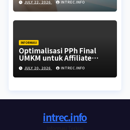
JULY 22, 2026
INTREC.INFO
INFORMASI
Optimalisasi PPh Final
UMKM untuk Affiliate
dengan Penghasilan Tidak
JULY 20, 2026
INTREC.INFO
Tetap
intrec.info
Informasi Terkini