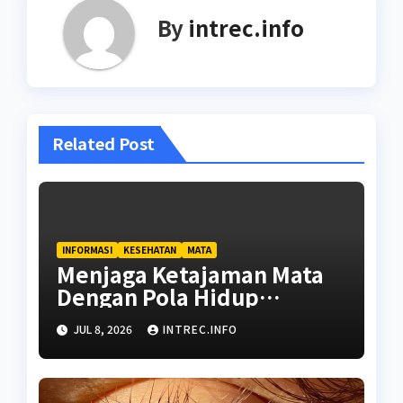
By
intrec.info
Related Post
INFORMASI
KESEHATAN
MATA
Menjaga Ketajaman Mata
Dengan Pola Hidup
Berkualitas Berkelanjutan
JUL 8, 2026
INTREC.INFO