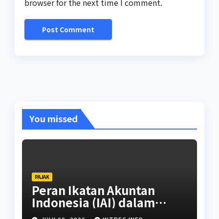
browser for the next time I comment.
You missed
PAJAK
Peran Ikatan Akuntan
Indonesia (IAI) dalam
Standarisasi Brevet Pajak