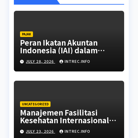
PAJAK
Peran Ikatan Akuntan
Indonesia (IAI) dalam
Standarisasi Brevet Pajak
JULY 28, 2026
INTREC.INFO
UNCATEGORIZED
Manajemen Fasilitasi
Kesehatan Internasional:
Panduan Memilih Rujukan
JULY 23, 2026
INTREC.INFO
Rumah Sakit dan Dokter