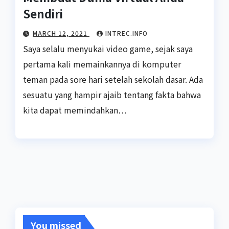
Sendiri
MARCH 12, 2021
INTREC.INFO
Saya selalu menyukai video game, sejak saya
pertama kali memainkannya di komputer
teman pada sore hari setelah sekolah dasar. Ada
sesuatu yang hampir ajaib tentang fakta bahwa
kita dapat memindahkan…
You missed