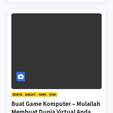
BERITA
GADGET
GAME
HOBI
Buat Game Komputer – Mulailah
Membuat Dunia Virtual Anda