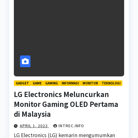
GADGET
GAME
GAMING
INFORMASI
MONITOR
TEKNOLOGI
LG Electronics Meluncurkan
Monitor Gaming OLED Pertama
di Malaysia
APRIL 1, 2023
INTREC.INFO
LG Electronics (LG) kemarin mengumumkan