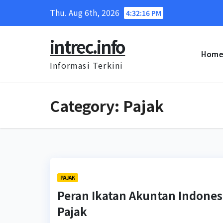
Skip
Thu. Aug 6th, 2026
4:32:17 PM
to
content
intrec.info
Hom
Informasi Terkini
Category:
Pajak
PAJAK
Peran Ikatan Akuntan Indonesi
Pajak