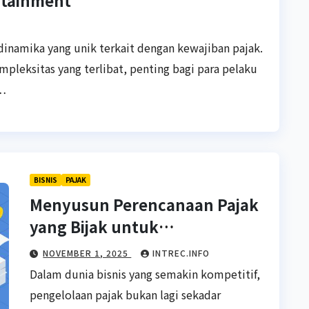
rtainment
dinamika yang unik terkait dengan kewajiban pajak.
leksitas yang terlibat, penting bagi para pelaku
g…
BISNIS
PAJAK
Menyusun Perencanaan Pajak
yang Bijak untuk
Keberlangsungan Bisnis
NOVEMBER 1, 2025
INTREC.INFO
Dalam dunia bisnis yang semakin kompetitif,
pengelolaan pajak bukan lagi sekadar