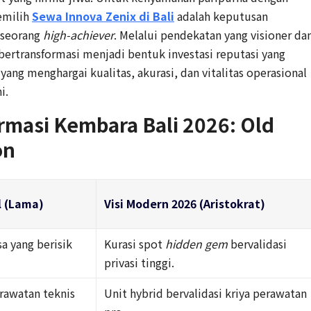
emilih
Sewa Innova Zenix di Bali
adalah keputusan
 seorang
high-achiever
. Melalui pendekatan yang visioner da
bertransformasi menjadi bentuk investasi reputasi yang
ng menghargai kualitas, akurasi, dan vitalitas operasional
i.
ormasi Kembara Bali 2026: Old
on
 (Lama)
Visi Modern 2026 (Aristokrat)
sa yang berisik
Kurasi spot
hidden gem
bervalidasi
privasi tinggi.
rawatan teknis
Unit hybrid bervalidasi kriya perawatan