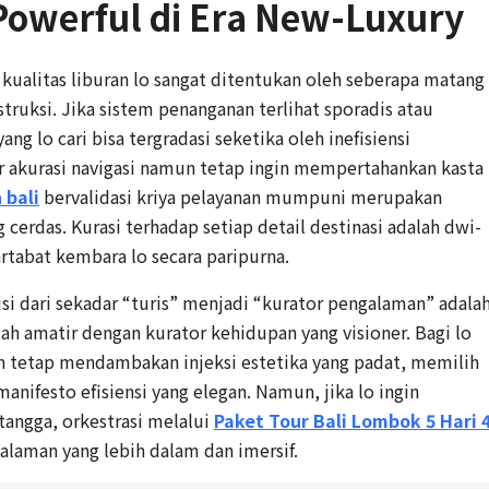
Powerful di Era New-Luxury
 kualitas liburan lo sangat ditentukan oleh seberapa matang
struksi. Jika sistem penanganan terlihat sporadis atau
ng lo cari bisa tergradasi seketika oleh inefisiensi
r akurasi navigasi namun tetap ingin mempertahankan kasta
 bali
bervalidasi kriya pelayanan mumpuni merupakan
 cerdas. Kurasi terhadap setiap detail destinasi adalah dwi-
tabat kembara lo secara paripurna.
isi dari sekadar “turis” menjadi “kurator pengalaman” adala
h amatir dengan kurator kehidupan yang visioner. Bagi lo
 tetap mendambakan injeksi estetika yang padat, memilih
anifesto efisiensi yang elegan. Namun, jika lo ingin
tangga, orkestrasi melalui
Paket Tour Bali Lombok 5 Hari 
aman yang lebih dalam dan imersif.