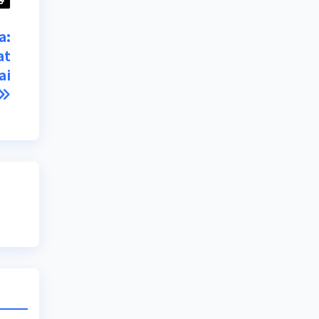
a:
at
ai