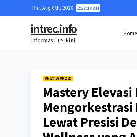
Skip
Thu. Aug 6th, 2026
2:27:15 AM
to
content
intrec.info
Hom
Informasi Terkini
UNCATEGORIZED
Mastery Elevasi
Mengorkestrasi 
Lewat Presisi De
Wellness yang A