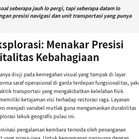
oal seberapa jauh lo pergi, tapi seberapa dalam lo
ngan presisi navigasi dan unit transportasi yang punya
ksplorasi: Menakar Presisi
italitas Kebahagiaan
anya diuji pada kemegahan visual yang tampak di layar
orma saraf operasional di garda terdepan fungsionalitas, yak
tik transportasi yang mengakibatkan kelelahan fisik
emiliki ketajaman visi terhadap restorasi raga. Layanan
 pro menjadi variabel mutlak guna mengamankan durabilitas
lorasi lekuk geografis pulau ini.
dominasi pengalaman kembara ternoda oleh penanganan
nit yang nirma-jiwa. Untuk kenyamanan paripurna dengan