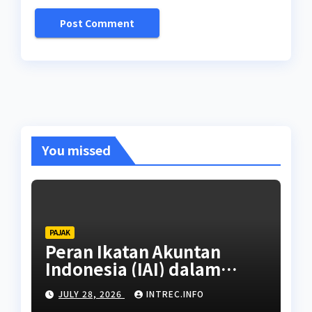
You missed
PAJAK
Peran Ikatan Akuntan
Indonesia (IAI) dalam
Standarisasi Brevet Pajak
JULY 28, 2026
INTREC.INFO