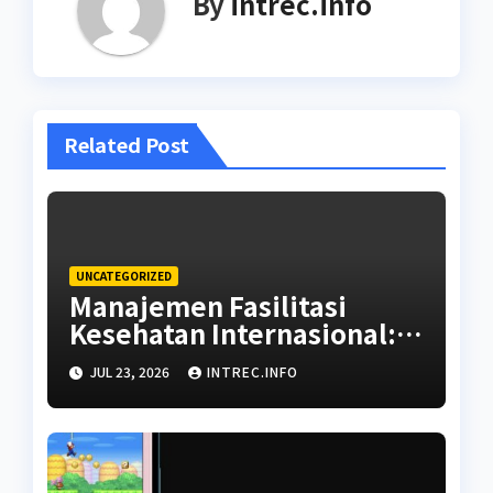
By
intrec.info
Related Post
UNCATEGORIZED
Manajemen Fasilitasi
Kesehatan Internasional:
Panduan Memilih Rujukan
JUL 23, 2026
INTREC.INFO
Rumah Sakit dan Dokter
Ahli