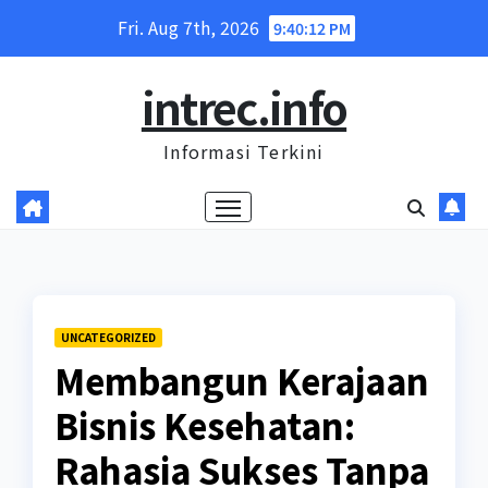
Skip
Fri. Aug 7th, 2026
9:40:13 PM
to
content
intrec.info
Informasi Terkini
UNCATEGORIZED
Membangun Kerajaan
Bisnis Kesehatan:
Rahasia Sukses Tanpa