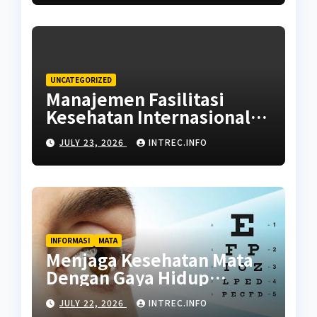
UNCATEGORIZED
Manajemen Fasilitasi
Kesehatan Internasional:
Panduan Memilih Rujukan
JULY 23, 2026
INTREC.INFO
Rumah Sakit dan Dokter
Ahli
INFORMASI
MATA
Menjaga Kesehatan Mata
Dengan Gaya Hidup
Seimbang
JULY 22, 2026
INTREC.INFO