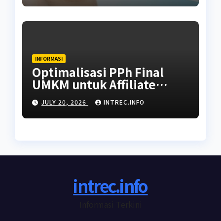
INFORMASI
Optimalisasi PPh Final
UMKM untuk Affiliate
dengan Penghasilan Tidak
JULY 20, 2026
INTREC.INFO
Tetap
intrec.info
Informasi Terkini