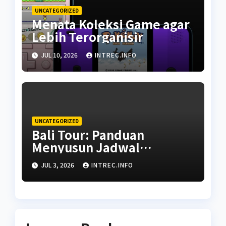
UNCATEGORIZED
Menata Koleksi Game agar
Lebih Terorganisir
JUL 10, 2026
INTREC.INFO
UNCATEGORIZED
Bali Tour: Panduan
Menyusun Jadwal
Perjalanan Kustom untuk
JUL 3, 2026
INTREC.INFO
Liburan Keluarga Bebas
Repot