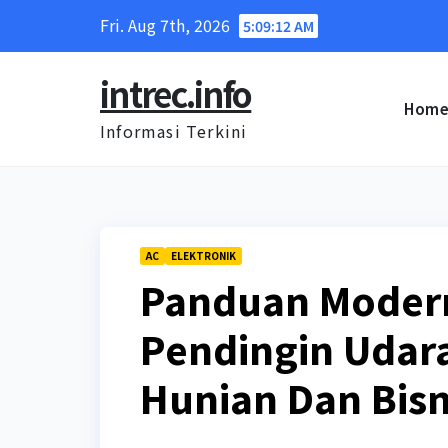
Skip
Fri. Aug 7th, 2026
5:09:12 AM
to
content
intrec.info
Hom
Informasi Terkini
AC
ELEKTRONIK
Panduan Modern
Pendingin Udar
Hunian Dan Bisn