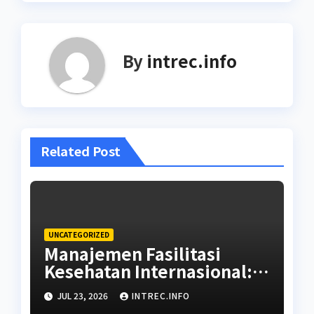
By
intrec.info
Related Post
UNCATEGORIZED
Manajemen Fasilitasi
Kesehatan Internasional:
Panduan Memilih Rujukan
JUL 23, 2026
INTREC.INFO
Rumah Sakit dan Dokter