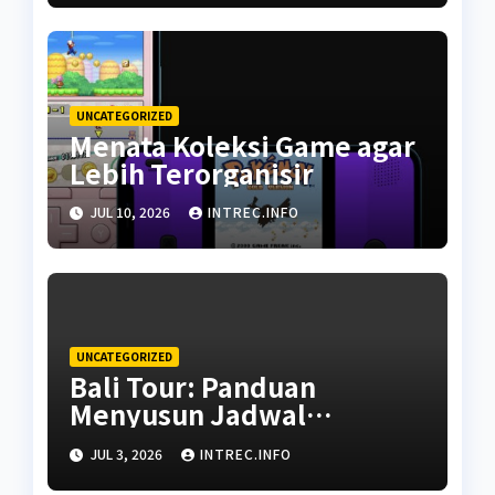
Ahli
UNCATEGORIZED
Menata Koleksi Game agar
Lebih Terorganisir
JUL 10, 2026
INTREC.INFO
UNCATEGORIZED
Bali Tour: Panduan
Menyusun Jadwal
Perjalanan Kustom untuk
JUL 3, 2026
INTREC.INFO
Liburan Keluarga Bebas