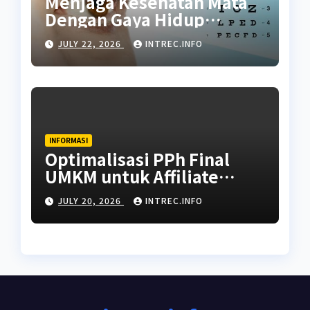
Menjaga Kesehatan Mata
Dengan Gaya Hidup
Seimbang
JULY 22, 2026
INTREC.INFO
INFORMASI
Optimalisasi PPh Final
UMKM untuk Affiliate
dengan Penghasilan Tidak
JULY 20, 2026
INTREC.INFO
Tetap