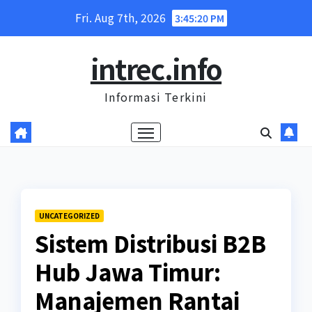
Skip
Fri. Aug 7th, 2026
3:45:21 PM
to
content
intrec.info
Informasi Terkini
UNCATEGORIZED
Sistem Distribusi B2B
Hub Jawa Timur:
Manajemen Rantai