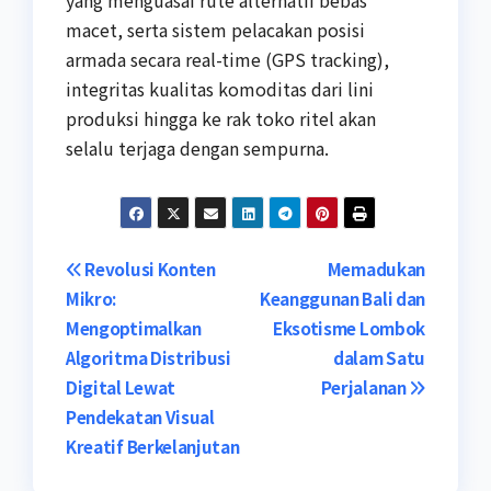
yang menguasai rute alternatif bebas
macet, serta sistem pelacakan posisi
armada secara real-time (GPS tracking),
integritas kualitas komoditas dari lini
produksi hingga ke rak toko ritel akan
selalu terjaga dengan sempurna.
Post
Revolusi Konten
Memadukan
Mikro:
Keanggunan Bali dan
navigation
Mengoptimalkan
Eksotisme Lombok
Algoritma Distribusi
dalam Satu
Digital Lewat
Perjalanan
Pendekatan Visual
Kreatif Berkelanjutan