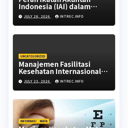
Indonesia (IAI) dalam
Standarisasi Brevet Pajak
JULY 28, 2026
INTREC.INFO
UNCATEGORIZED
Manajemen Fasilitasi
Kesehatan Internasional:
Panduan Memilih Rujukan
JULY 23, 2026
INTREC.INFO
Rumah Sakit dan Dokter
Ahli
INFORMASI
MATA