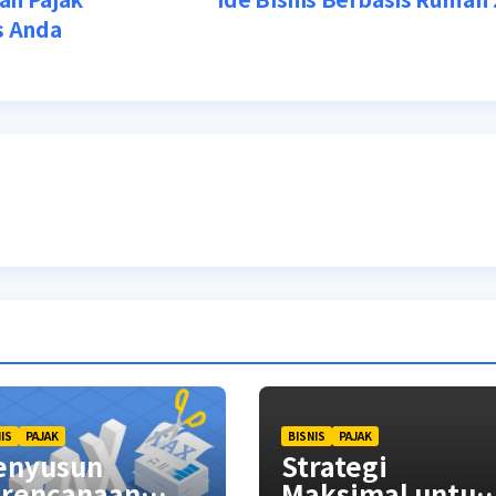
s Anda
IS
PAJAK
BISNIS
PAJAK
enyusun
Strategi
rencanaan
Maksimal untuk