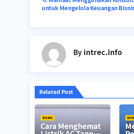
Post
untuk Mengelola Keuangan Bisni
navigation
By
intrec.info
Related Post
BISNIS
BISN
Cara Menghemat
M
Listrik AC Tanpa
Pe