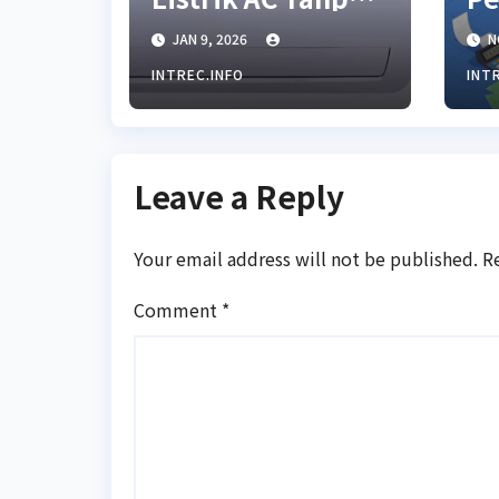
Mengurangi
Pa
JAN 9, 2026
N
Dingin
un
Ke
INTREC.INFO
INT
Bi
Leave a Reply
Your email address will not be published.
R
Comment
*