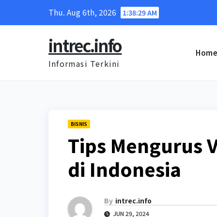
Skip
Thu. Aug 6th, 2026
1:38:29 AM
to
content
intrec.info
Hom
Informasi Terkini
BISNIS
Tips Mengurus V
di Indonesia
By
intrec.info
JUN 29, 2024