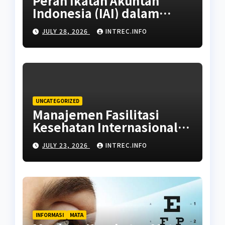
Peran Ikatan Akuntan
Indonesia (IAI) dalam
Standarisasi Brevet Pajak
JULY 28, 2026
INTREC.INFO
UNCATEGORIZED
Manajemen Fasilitasi
Kesehatan Internasional:
Panduan Memilih Rujukan
JULY 23, 2026
INTREC.INFO
Rumah Sakit dan Dokter
Ahli
INFORMASI
MATA