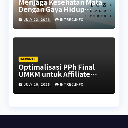
Menjaga Kesehatan Mata
Dengan Gaya Hidup
Seimbang
JULY 22, 2026
INTREC.INFO
INFORMASI
Optimalisasi PPh Final
UMKM untuk Affiliate
dengan Penghasilan Tidak
JULY 20, 2026
INTREC.INFO
Tetap