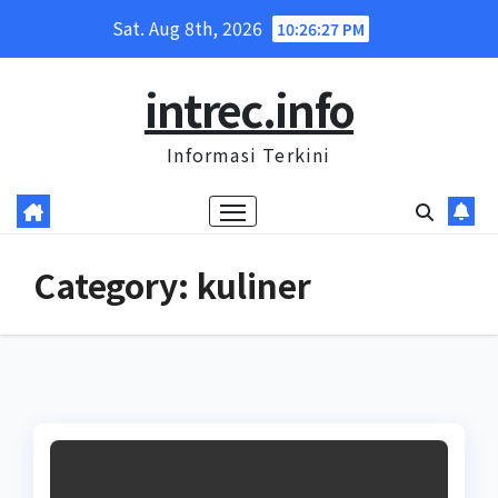
Skip
Sat. Aug 8th, 2026
10:26:27 PM
to
content
intrec.info
Informasi Terkini
Category:
kuliner