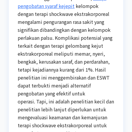
pengobatan syaraf kejepit
kelompok
dengan terapi shockwave ekstrakorporeal
mengalami pengurangan rasa sakit yang
signifikan dibandingkan dengan kelompok
perlakuan palsu. Komplikasi potensial yang
terkait dengan terapi gelombang kejut
ekstrakorporeal meliputi memar, nyeri,
bengkak, kerusakan saraf, dan perdarahan,
tetapi kejadiannya kurang dari 1%. Hasil
penelitian ini menggembirakan dan ESWT
dapat terbukti menjadi alternatif
pengobatan yang efektif untuk
operasi. Tapi, ini adalah penelitian kecil dan
penelitian lebih lanjut diperlukan untuk
mengevaluasi keamanan dan kemanjuran
terapi shockwave ekstrakorporeal untuk