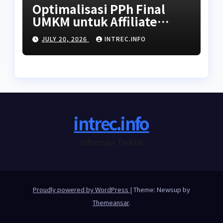
Optimalisasi PPh Final
UMKM untuk Affiliate
dengan Penghasilan Tidak
JULY 20, 2026
INTREC.INFO
Tetap
intrec.info
Informasi Terkini
Proudly powered by WordPress
|
Theme: Newsup by
Themeansar
.