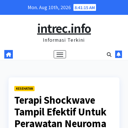
Skip
Mon. Aug 10th, 2026
8:41:15 AM
to
content
intrec.info
Informasi Terkini
KESEHATAN
Terapi Shockwave
Tampil Efektif Untuk
Perawatan Neuroma