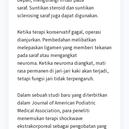
saraf. Suntikan steroid dan suntikan
sclerosing saraf juga dapat digunakan.
Ketika terapi konservatif gagal, operasi
dianjurkan. Pembedahan melibatkan
melepaskan ligamen yang memberi tekanan
pada saraf atau mengangkat
neuroma. Ketika neuroma diangkat, mati
rasa permanen di jari-jari kaki akan terjadi,
tetapi fungsi jari tidak terpengaruh.
Dalam sebuah studi baru yang diterbitkan
dalam Journal of American Podiatric
Medical Association, para peneliti
menemukan terapi shockwave
ekstrakorporeal sebagai pengobatan yang