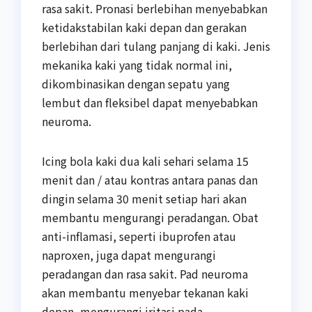
rasa sakit. Pronasi berlebihan menyebabkan
ketidakstabilan kaki depan dan gerakan
berlebihan dari tulang panjang di kaki. Jenis
mekanika kaki yang tidak normal ini,
dikombinasikan dengan sepatu yang
lembut dan fleksibel dapat menyebabkan
neuroma.
Icing bola kaki dua kali sehari selama 15
menit dan / atau kontras antara panas dan
dingin selama 30 menit setiap hari akan
membantu mengurangi peradangan. Obat
anti-inflamasi, seperti ibuprofen atau
naproxen, juga dapat mengurangi
peradangan dan rasa sakit. Pad neuroma
akan membantu menyebar tekanan kaki
depan, mengurangi iritasi pada