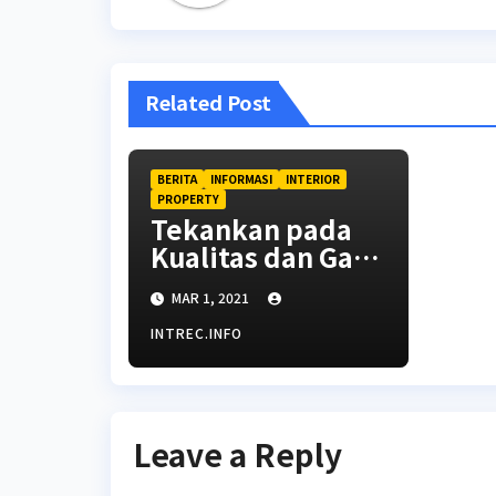
Related Post
BERITA
INFORMASI
INTERIOR
PROPERTY
Tekankan pada
Kualitas dan Gaya
Saat Membeli
MAR 1, 2021
Furnitur Kamar
Tidur
INTREC.INFO
Leave a Reply