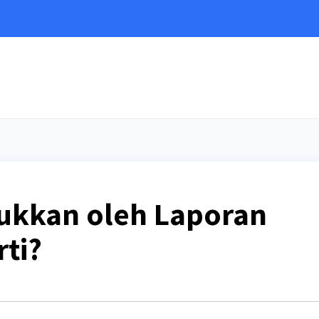
e
jukkan oleh Laporan
rti?