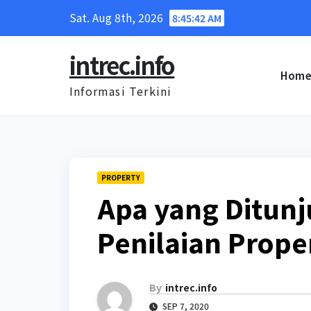
Skip
Sat. Aug 8th, 2026
8:45:43 AM
to
content
intrec.info
Hom
Informasi Terkini
PROPERTY
Apa yang Ditun
Penilaian Prope
By
intrec.info
SEP 7, 2020