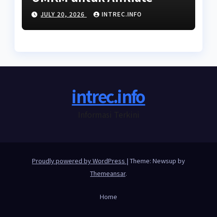
dengan Penghasilan Tidak
JULY 20, 2026
INTREC.INFO
Tetap
intrec.info
Informasi Terkini
Proudly powered by WordPress
|
Theme: Newsup by
Themeansar
.
Home