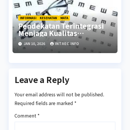
INFORMASI
KESEHATAN
MATA
Pendekatan Terintegrasi
Menjaga Kualitas
Penglihatan Jangka
JAN 10, 2026
INTREC.INFO
Panjang
Leave a Reply
Your email address will not be published.
Required fields are marked
*
Comment
*