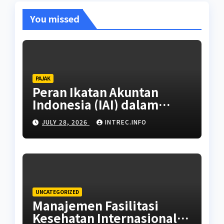
You missed
PAJAK
Peran Ikatan Akuntan
Indonesia (IAI) dalam
Standarisasi Brevet Pajak
JULY 28, 2026
INTREC.INFO
UNCATEGORIZED
Manajemen Fasilitasi
Kesehatan Internasional: