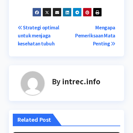
Post
Strategi optimal
Mengapa
untuk menjaga
Pemeriksaan Mata
navigation
kesehatan tubuh
Penting
By
intrec.info
Related Post