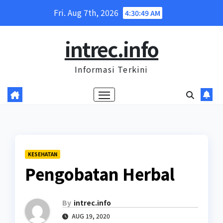
Skip
Fri. Aug 7th, 2026
4:30:50 AM
to
content
intrec.info
Informasi Terkini
KESEHATAN
Pengobatan Herbal
By
intrec.info
AUG 19, 2020