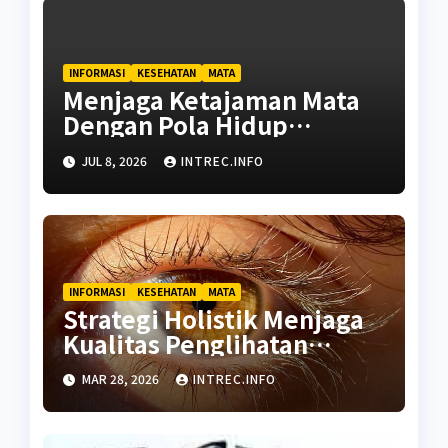
INFORMASI
KESEHATAN
MATA
Menjaga Ketajaman Mata
Dengan Pola Hidup
Berkualitas Berkelanjutan
JUL 8, 2026
INTREC.INFO
INFORMASI
KESEHATAN
MATA
Strategi Holistik Menjaga
Kualitas Penglihatan
Sepanjang Usia
MAR 28, 2026
INTREC.INFO