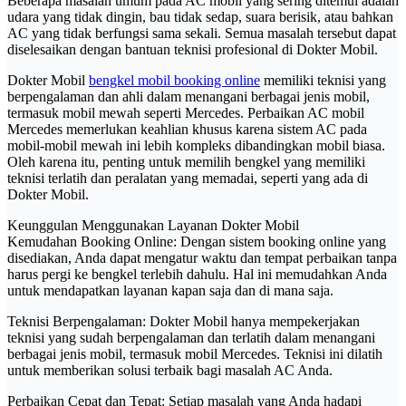
Beberapa masalah umum pada AC mobil yang sering ditemui adalah
udara yang tidak dingin, bau tidak sedap, suara berisik, atau bahkan
AC yang tidak berfungsi sama sekali. Semua masalah tersebut dapat
diselesaikan dengan bantuan teknisi profesional di Dokter Mobil.
Dokter Mobil
bengkel mobil booking online
memiliki teknisi yang
berpengalaman dan ahli dalam menangani berbagai jenis mobil,
termasuk mobil mewah seperti Mercedes. Perbaikan AC mobil
Mercedes memerlukan keahlian khusus karena sistem AC pada
mobil-mobil mewah ini lebih kompleks dibandingkan mobil biasa.
Oleh karena itu, penting untuk memilih bengkel yang memiliki
teknisi terlatih dan peralatan yang memadai, seperti yang ada di
Dokter Mobil.
Keunggulan Menggunakan Layanan Dokter Mobil
Kemudahan Booking Online: Dengan sistem booking online yang
disediakan, Anda dapat mengatur waktu dan tempat perbaikan tanpa
harus pergi ke bengkel terlebih dahulu. Hal ini memudahkan Anda
untuk mendapatkan layanan kapan saja dan di mana saja.
Teknisi Berpengalaman: Dokter Mobil hanya mempekerjakan
teknisi yang sudah berpengalaman dan terlatih dalam menangani
berbagai jenis mobil, termasuk mobil Mercedes. Teknisi ini dilatih
untuk memberikan solusi terbaik bagi masalah AC Anda.
Perbaikan Cepat dan Tepat: Setiap masalah yang Anda hadapi