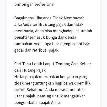
bimbingan profesional.
Bagaimana Jika Anda Tidak Membayar?
Jika Anda terlilit utang pajak dan tidak
membayar, Anda bisa menghadapi sejumlah
penalti termasuk bunga dan denda
tambahan. Anda juga bisa menghadapi hak
gadai dan retribusi pajak.
Cari Tahu Lebih Lanjut Tentang Cara Keluar
dari Hutang Pajak
Hutang pajak merupakan kenyataan yang
tidak menguntungkan bagi banyak pemilik
bisnis. Sekalipun Anda merasa memiliki
utang pajak, penting untuk mengajukan
pengembalian pajak Anda.