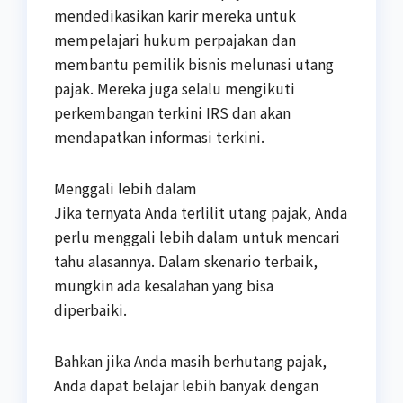
mendedikasikan karir mereka untuk
mempelajari hukum perpajakan dan
membantu pemilik bisnis melunasi utang
pajak. Mereka juga selalu mengikuti
perkembangan terkini IRS dan akan
mendapatkan informasi terkini.
Menggali lebih dalam
Jika ternyata Anda terlilit utang pajak, Anda
perlu menggali lebih dalam untuk mencari
tahu alasannya. Dalam skenario terbaik,
mungkin ada kesalahan yang bisa
diperbaiki.
Bahkan jika Anda masih berhutang pajak,
Anda dapat belajar lebih banyak dengan