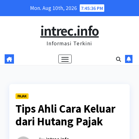
Skip
Mon. Aug 10th, 2026
7:45:37 PM
to
content
intrec.info
Informasi Terkini
PAJAK
Tips Ahli Cara Keluar
dari Hutang Pajak