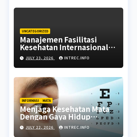
UNCATEGORIZED
Manajemen Fasilitasi
Kesehatan Internasional:
Panduan Memilih Rujukan
JULY 23, 2026
INTREC.INFO
Rumah Sakit dan Dokter
Ahli
INFORMASI
MATA
Menjaga Kesehatan Mata
Dengan Gaya Hidup
Seimbang
JULY 22, 2026
INTREC.INFO