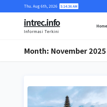
Skip
Thu. Aug 6th, 2026
5:14:37 AM
to
content
intrec.info
Hom
Informasi Terkini
Month:
November 2025